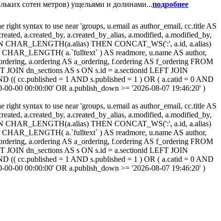
льких сотен метров) ущельями и долинами...
подробнее
ight syntax to use near 'groups, u.email as author_email, cc.title AS
, a.created, a.created_by, a.created_by_alias, a.modified, a.modified_by,
SE WHEN CHAR_LENGTH(a.alias) THEN CONCAT_WS(':', a.id, a.alias)
HAR_LENGTH( a.`fulltext` ) AS readmore, u.name AS author,
cc_ordering, a.ordering AS a_ordering, f.ordering AS f_ordering FROM
T JOIN dn_sections AS s ON s.id = a.sectionid LEFT JOIN
(( cc.published = 1 AND s.published = 1 ) OR ( a.catid = 0 AND
00-00-00 00:00:00' OR a.publish_down >= '2026-08-07 19:46:20' )
ight syntax to use near 'groups, u.email as author_email, cc.title AS
, a.created, a.created_by, a.created_by_alias, a.modified, a.modified_by,
SE WHEN CHAR_LENGTH(a.alias) THEN CONCAT_WS(':', a.id, a.alias)
HAR_LENGTH( a.`fulltext` ) AS readmore, u.name AS author,
cc_ordering, a.ordering AS a_ordering, f.ordering AS f_ordering FROM
T JOIN dn_sections AS s ON s.id = a.sectionid LEFT JOIN
(( cc.published = 1 AND s.published = 1 ) OR ( a.catid = 0 AND
00-00-00 00:00:00' OR a.publish_down >= '2026-08-07 19:46:20' )