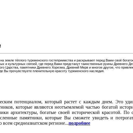
!
а земле тёплого туркменского гостеприимства и раскрывают перед Вами своё богато
ых и культурных связей, где перед Вами предстанут таинственные руины Древнего Де
ого Царства, памятники Древнего Хорезма, Древний Мерв и многое другое, что привле
де Вы прочувствуете пленительную красоту туркменского наследия.
еским потенциалом, который растет с каждым днем. Это уди
ников, которые являются неотъемлемой частью богатой истори
ики архитектуры, богатые своей исторической красотой. По с
исленные памятники, которые Вы сможете увидеть и потрогат
 всем среднеазиатском регионе...
подробнее