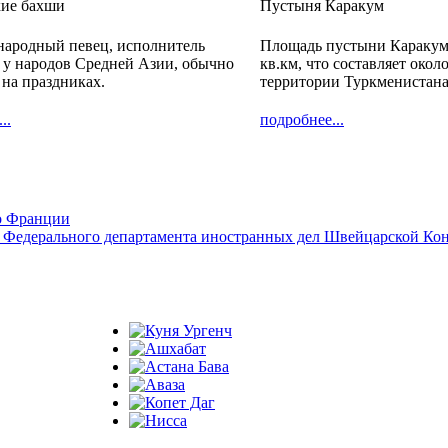
кие бахши
Пустыня Каракум
народный певец, исполнитель
Площадь пустыни Каракум
 у народов Средней Азии, обычно
кв.км, что составляет окол
 на праздниках.
территории Туркменистана
..
подробнее...
о Франции
ву Федерального департамента иностранных дел Швейцарской Ко