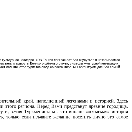
е культурное наследие. «DN Tours» приглашает Вас окунуться в незабываемое
хистана, маршруты Великого шёлкового пути, символа культурной интеграции
кает большинство туристов сюда со всего мира. Мы организуем для Вас самый
вительный край, наполненный легендами и историей. Здесь
и этого региона. Перед Вами предстанут древние городища,
ути, земля Туркменистана - это вполне «осязаемая» история
ь, только если изъявите желание посетить лично это самое