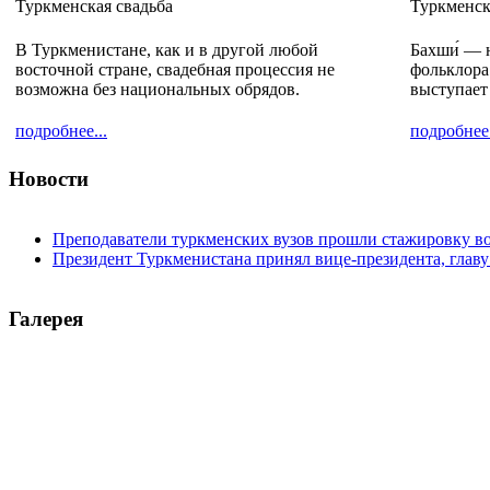
Туркменская свадьба
Туркменс
В Туркменистане, как и в другой любой
Бахши́ — 
восточной стране, свадебная процессия не
фольклора
возможна без национальных обрядов.
выступает
подробнее...
подробнее.
Hовости
Преподаватели туркменских вузов прошли стажировку в
Президент Туркменистана принял вице-президента, гла
Галерея