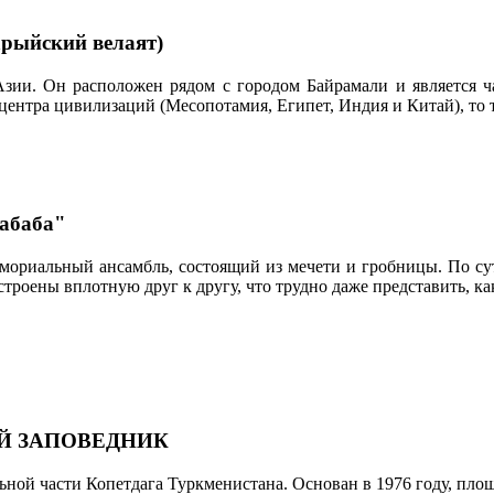
рыйский велаят)
Азии. Он расположен рядом с городом Байрамали и является 
ентра цивилизаций (Месопотамия, Египет, Индия и Китай), то 
абаба"
мориальный ансамбль, состоящий из мечети и гробницы. По сут
строены вплотную друг к другу, что трудно даже представить, к
Й ЗАПОВЕДНИК
ной части Копетдага Туркменистана. Основан в 1976 году, площад