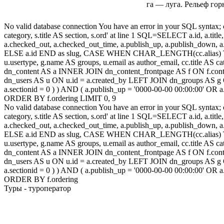
га — луга. Рельеф го
No valid database connection You have an error in your SQL syntax; c
category, s.title AS section, s.ord' at line 1 SQL=SELECT a.id, a.title, a
a.checked_out, a.checked_out_time, a.publish_up, a.publish_down,
ELSE a.id END as slug, CASE WHEN CHAR_LENGTH(cc.alias) THEN
u.usertype, g.name AS groups, u.email as author_email, cc.title AS c
dn_content AS a INNER JOIN dn_content_frontpage AS f ON f.conte
dn_users AS u ON u.id = a.created_by LEFT JOIN dn_groups AS g 
a.sectionid = 0 ) ) AND ( a.publish_up = '0000-00-00 00:00:00' OR
ORDER BY f.ordering LIMIT 0, 9
No valid database connection You have an error in your SQL syntax; c
category, s.title AS section, s.ord' at line 1 SQL=SELECT a.id, a.title, a
a.checked_out, a.checked_out_time, a.publish_up, a.publish_down,
ELSE a.id END as slug, CASE WHEN CHAR_LENGTH(cc.alias) THEN
u.usertype, g.name AS groups, u.email as author_email, cc.title AS c
dn_content AS a INNER JOIN dn_content_frontpage AS f ON f.conte
dn_users AS u ON u.id = a.created_by LEFT JOIN dn_groups AS g 
a.sectionid = 0 ) ) AND ( a.publish_up = '0000-00-00 00:00:00' OR
ORDER BY f.ordering
Туры - туроператор
Это интерестно!