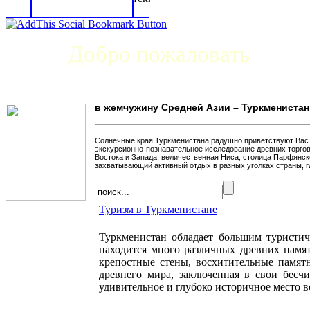
Добро пожаловать
в жемчужину Средней Азии – Туркменистан
Солнечные края Туркменистана радушно приветствуют Вас н
экскурсионно-познавательное исследование древних торгов
Востока и Запада, величественная Ниса, столица Парфянск
захватывающий активный отдых в разных уголках страны, г
Туризм в Туркменистане
Туркменистан обладает большим туристич
находится много различных древних памят
крепостные стены, восхитительные памятн
древнего мира, заключенная в свои бесч
удивительное и глубоко историчное место во