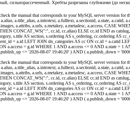
рный, сильнорассеченный. Хребты разрезаны глубокими (до неско
heck the manual that corresponds to your MySQL server version for the r
.alias, a.title_alias, a.introtext, a.fulltext, a.sectionid, a.state, a.catid
 a.images, a.attribs, a.urls, a.metakey, a.metadesc, a.access, CA
 CONCAT_WS(":", cc.id, cc.alias) ELSE cc.id END as catslug, C
ategory, s.title AS section, s.ordering AS s_ordering, cc.ordering AS 
nt_id = a.id LEFT JOIN dn_categories AS cc ON cc.id = a.catid LEF
ON a.access = g.id WHERE 1 AND a.access <= 0 AND a.state = 1 AND 
 a.publish_up <= '2026-08-07 19:46:20' ) AND ( a.publish_down = '00
heck the manual that corresponds to your MySQL server version for the r
.alias, a.title_alias, a.introtext, a.fulltext, a.sectionid, a.state, a.catid
 a.images, a.attribs, a.urls, a.metakey, a.metadesc, a.access, CA
 CONCAT_WS(":", cc.id, cc.alias) ELSE cc.id END as catslug, C
ategory, s.title AS section, s.ordering AS s_ordering, cc.ordering AS 
nt_id = a.id LEFT JOIN dn_categories AS cc ON cc.id = a.catid LEF
ON a.access = g.id WHERE 1 AND a.access <= 0 AND a.state = 1 AND 
 a.publish_up <= '2026-08-07 19:46:20' ) AND ( a.publish_down = '00