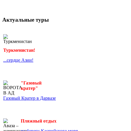
Актуальные туры
Туркменистан!
...сердце Азии!
"Газовый
кратер"
Газовый Кратер в Дарвазе
Пляжный отдых
на берегу Каспийского моря